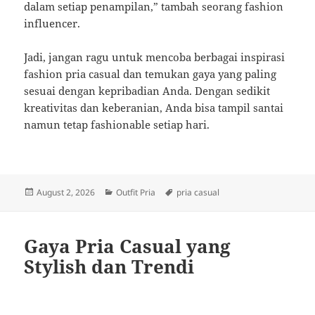
dalam setiap penampilan,” tambah seorang fashion
influencer.
Jadi, jangan ragu untuk mencoba berbagai inspirasi
fashion pria casual dan temukan gaya yang paling
sesuai dengan kepribadian Anda. Dengan sedikit
kreativitas dan keberanian, Anda bisa tampil santai
namun tetap fashionable setiap hari.
Posted
Categories
Tags
August 2, 2026
Outfit Pria
pria casual
on
Gaya Pria Casual yang
Stylish dan Trendi