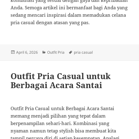
kombinasi yang sesuai dengan gaya dan kepribadian
Anda. Semoga artikel ini bermanfaat bagi Anda yang
sedang mencari inspirasi dalam memadukan celana
pria casual dengan atasan yang pas.
Posted
Categories
Tags
April 6, 2026
Outfit Pria
pria casual
on
Outfit Pria Casual untuk
Berbagai Acara Santai
Outfit Pria Casual untuk Berbagai Acara Santai
memang menjadi pilihan yang tepat dalam
berpenampilan sehari-hari. Kombinasi yang
nyaman namun tetap stylish bisa membuat kita
tampil percaya diri di setiap kesempatan. Apalagi,