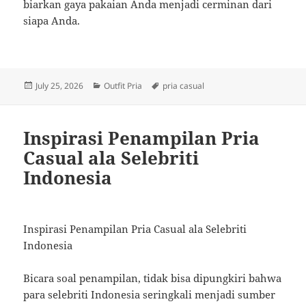
biarkan gaya pakaian Anda menjadi cerminan dari
siapa Anda.
Posted
Categories
Tags
July 25, 2026
Outfit Pria
pria casual
on
Inspirasi Penampilan Pria
Casual ala Selebriti
Indonesia
Inspirasi Penampilan Pria Casual ala Selebriti
Indonesia
Bicara soal penampilan, tidak bisa dipungkiri bahwa
para selebriti Indonesia seringkali menjadi sumber