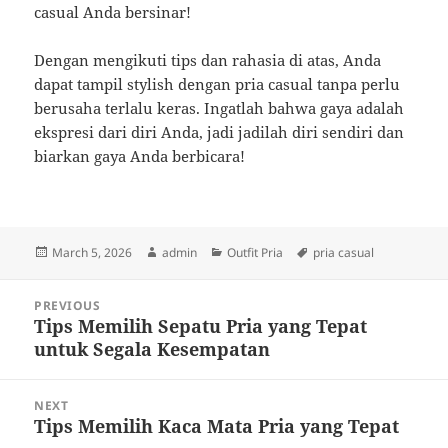
casual Anda bersinar!
Dengan mengikuti tips dan rahasia di atas, Anda
dapat tampil stylish dengan pria casual tanpa perlu
berusaha terlalu keras. Ingatlah bahwa gaya adalah
ekspresi dari diri Anda, jadi jadilah diri sendiri dan
biarkan gaya Anda berbicara!
Posted
Author
Categories
Tags
March 5, 2026
admin
Outfit Pria
pria casual
on
Post
PREVIOUS
navigation
Tips Memilih Sepatu Pria yang Tepat
Previous
untuk Segala Kesempatan
post:
NEXT
Tips Memilih Kaca Mata Pria yang Tepat
Next