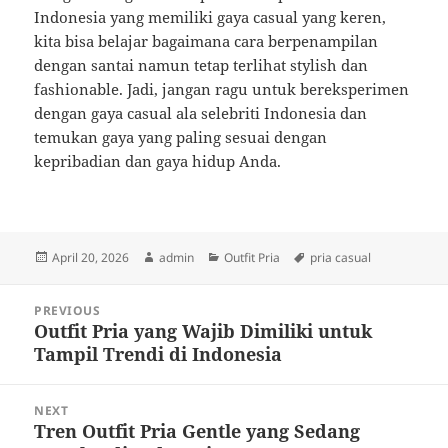
Indonesia yang memiliki gaya casual yang keren,
kita bisa belajar bagaimana cara berpenampilan
dengan santai namun tetap terlihat stylish dan
fashionable. Jadi, jangan ragu untuk bereksperimen
dengan gaya casual ala selebriti Indonesia dan
temukan gaya yang paling sesuai dengan
kepribadian dan gaya hidup Anda.
Posted
Author
Categories
Tags
April 20, 2026
admin
Outfit Pria
pria casual
on
Post
PREVIOUS
navigation
Outfit Pria yang Wajib Dimiliki untuk
Previous
Tampil Trendi di Indonesia
post:
NEXT
Tren Outfit Pria Gentle yang Sedang
Next