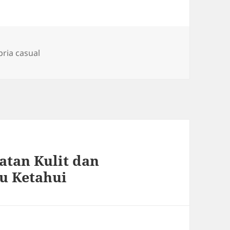
Tags
pria casual
atan Kulit dan
u Ketahui