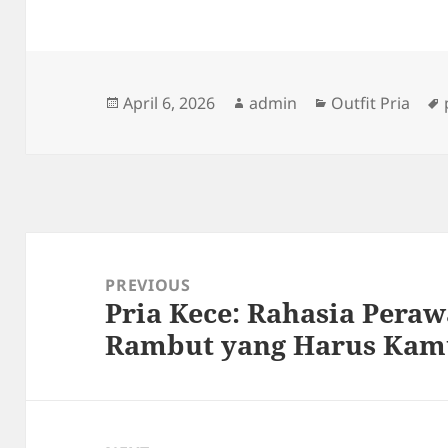
Posted
Author
Categories
April 6, 2026
admin
Outfit Pria
on
Post
navigation
PREVIOUS
Pria Kece: Rahasia Peraw
Previous
Rambut yang Harus Kam
post: