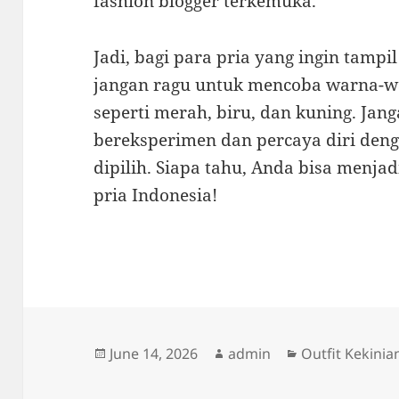
fashion blogger terkemuka.
Jadi, bagi para pria yang ingin tampi
jangan ragu untuk mencoba warna-w
seperti merah, biru, dan kuning. Jang
bereksperimen dan percaya diri deng
dipilih. Siapa tahu, Anda bisa menjad
pria Indonesia!
Posted
Author
Categories
June 14, 2026
admin
Outfit Kekinia
on