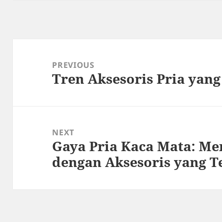
Post
navigation
PREVIOUS
Tren Aksesoris Pria yang
Previous
post:
NEXT
Gaya Pria Kaca Mata: M
Next
dengan Aksesoris yang T
post: