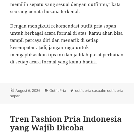
memilih sepatu yang sesuai dengan outfitmu,” kata
seorang penata busana terkenal.
Dengan mengikuti rekomendasi outfit pria sopan
untuk berbagai acara formal di atas, kamu akan bisa
tampil percaya diri dan menarik di setiap
kesempatan. Jadi, jangan ragu untuk
mengaplikasikan tips ini dan jadilah pusat perhatian
di setiap acara formal yang kamu hadiri.
Posted
Categories
Tags
August 6, 2026
Outfit Pria
outfit pria casualm outfit pria
on
sopan
Tren Fashion Pria Indonesia
yang Wajib Dicoba