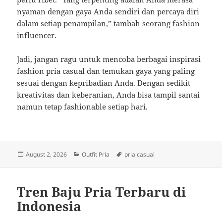
nyaman dengan gaya Anda sendiri dan percaya diri
dalam setiap penampilan,” tambah seorang fashion
influencer.
Jadi, jangan ragu untuk mencoba berbagai inspirasi
fashion pria casual dan temukan gaya yang paling
sesuai dengan kepribadian Anda. Dengan sedikit
kreativitas dan keberanian, Anda bisa tampil santai
namun tetap fashionable setiap hari.
Posted
Categories
Tags
August 2, 2026
Outfit Pria
pria casual
on
Tren Baju Pria Terbaru di
Indonesia