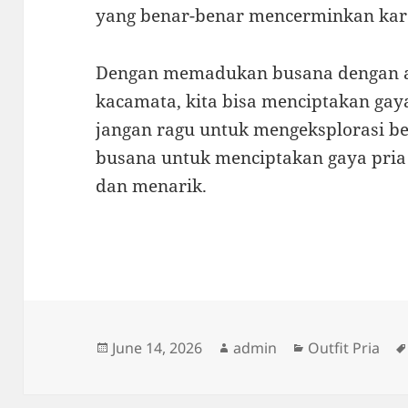
yang benar-benar mencerminkan karak
Dengan memadukan busana dengan ak
kacamata, kita bisa menciptakan gay
jangan ragu untuk mengeksplorasi b
busana untuk menciptakan gaya pria
dan menarik.
Posted
Author
Categories
June 14, 2026
admin
Outfit Pria
on