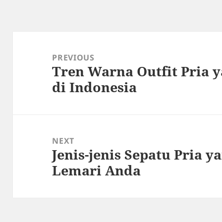
Post
navigation
PREVIOUS
Tren Warna Outfit Pria 
Previous
di Indonesia
post:
NEXT
Jenis-jenis Sepatu Pria y
Next
Lemari Anda
post: