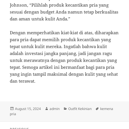
Johnson, “Pilihlah produk kecantikan pria yang
sesuai dengan budget Anda namun tetap berkualitas
dan aman untuk kulit Anda.”
Dengan memperhatikan kiat-kiat di atas, diharapkan
para pria dapat memilih produk kecantikan yang
tepat untuk kulit mereka. Ingatlah bahwa kulit
adalah investasi jangka panjang, jadi jangan ragu
untuk merawatnya dengan produk kecantikan yang
tepat. Semoga artikel ini bermanfaat bagi para pria
yang ingin tampil maksimal dengan kulit yang sehat
dan terawat.
Posted
Author
Categories
Tags
August 15, 2024
admin
Outfit Kekinian
kemena
on
pria
Post