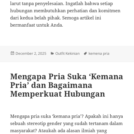
larut tanpa penyelesaian. Ingatlah bahwa setiap
hubungan membutuhkan perhatian dan komitmen
dari kedua belah pihak. Semoga artikel ini
bermanfaat untuk Anda.
Posted
Categories
Tags
December 2, 2025
Outfit Kekinian
kemena pria
on
Mengapa Pria Suka ‘Kemana
Pria’ dan Bagaimana
Memperkuat Hubungan
Mengapa pria suka ‘kemana pria’? Apakah ini hanya
sebuah stereotip gender yang sudah tertanam dalam
masyarakat? Ataukah ada alasan ilmiah yang