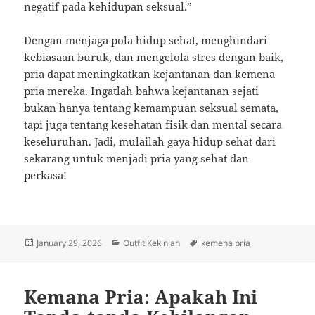
negatif pada kehidupan seksual.”
Dengan menjaga pola hidup sehat, menghindari
kebiasaan buruk, dan mengelola stres dengan baik,
pria dapat meningkatkan kejantanan dan kemena
pria mereka. Ingatlah bahwa kejantanan sejati
bukan hanya tentang kemampuan seksual semata,
tapi juga tentang kesehatan fisik dan mental secara
keseluruhan. Jadi, mulailah gaya hidup sehat dari
sekarang untuk menjadi pria yang sehat dan
perkasa!
Posted
Categories
Tags
January 29, 2026
Outfit Kekinian
kemena pria
on
Kemana Pria: Apakah Ini