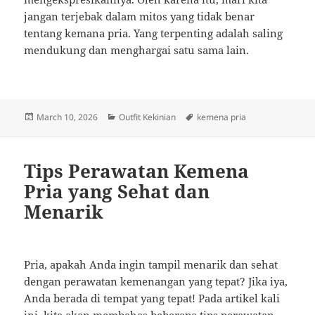
jangan terjebak dalam mitos yang tidak benar
tentang kemana pria. Yang terpenting adalah saling
mendukung dan menghargai satu sama lain.
Posted
Categories
Tags
March 10, 2026
Outfit Kekinian
kemena pria
on
Tips Perawatan Kemena
Pria yang Sehat dan
Menarik
Pria, apakah Anda ingin tampil menarik dan sehat
dengan perawatan kemenangan yang tepat? Jika iya,
Anda berada di tempat yang tepat! Pada artikel kali
ini, kita akan membahas beberapa tips perawatan