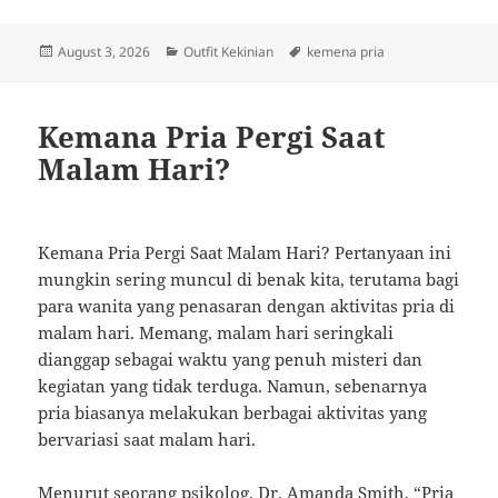
Posted
Categories
Tags
August 3, 2026
Outfit Kekinian
kemena pria
on
Kemana Pria Pergi Saat
Malam Hari?
Kemana Pria Pergi Saat Malam Hari? Pertanyaan ini
mungkin sering muncul di benak kita, terutama bagi
para wanita yang penasaran dengan aktivitas pria di
malam hari. Memang, malam hari seringkali
dianggap sebagai waktu yang penuh misteri dan
kegiatan yang tidak terduga. Namun, sebenarnya
pria biasanya melakukan berbagai aktivitas yang
bervariasi saat malam hari.
Menurut seorang psikolog, Dr. Amanda Smith, “Pria