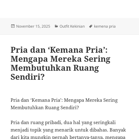
Posted
Categories
Tags
November 15, 2025
Outfit Kekinian
kemena pria
on
Pria dan ‘Kemana Pria’:
Mengapa Mereka Sering
Membutuhkan Ruang
Sendiri?
Pria dan ‘Kemana Pria’: Mengapa Mereka Sering
Membutuhkan Ruang Sendiri?
Pria dan ruang pribadi, dua hal yang seringkali
menjadi topik yang menarik untuk dibahas. Banyak
dari kita mungkin pernah bertanya-tanya, mengapa