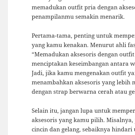
memadukan outfit pria dengan akseso
penampilanmu semakin menarik.
Pertama-tama, penting untuk memper
yang kamu kenakan. Menurut ahli fas
“Memadukan aksesoris dengan outfit 
menciptakan keseimbangan antara w
Jadi, jika kamu mengenakan outfit ya
menambahkan aksesoris yang lebih m
dengan strap berwarna cerah atau gel
Selain itu, jangan lupa untuk mempe
aksesoris yang kamu pilih. Misalnya
cincin dan gelang, sebaiknya hinda