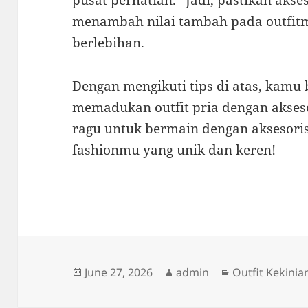
pusat perhatian.” Jadi, pastikan akse
menambah nilai tambah pada outfit
berlebihan.
Dengan mengikuti tips di atas, kamu
memadukan outfit pria dengan aksesor
ragu untuk bermain dengan aksesori
fashionmu yang unik dan keren!
Posted
Author
Categories
June 27, 2026
admin
Outfit Kekinia
on