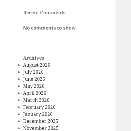
Recent Comments
No comments to show.
Archives
August 2026
July 2026
June 2026
May 2026
April 2026
March 2026
February 2026
January 2026
December 2025
November 2025