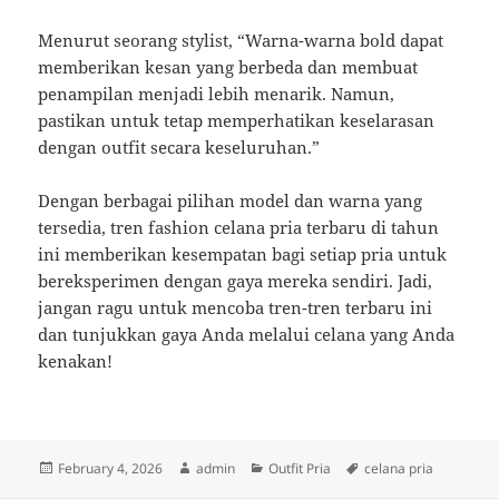
Menurut seorang stylist, “Warna-warna bold dapat
memberikan kesan yang berbeda dan membuat
penampilan menjadi lebih menarik. Namun,
pastikan untuk tetap memperhatikan keselarasan
dengan outfit secara keseluruhan.”
Dengan berbagai pilihan model dan warna yang
tersedia, tren fashion celana pria terbaru di tahun
ini memberikan kesempatan bagi setiap pria untuk
bereksperimen dengan gaya mereka sendiri. Jadi,
jangan ragu untuk mencoba tren-tren terbaru ini
dan tunjukkan gaya Anda melalui celana yang Anda
kenakan!
Posted
Author
Categories
Tags
February 4, 2026
admin
Outfit Pria
celana pria
on