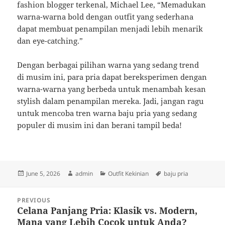
fashion blogger terkenal, Michael Lee, “Memadukan
warna-warna bold dengan outfit yang sederhana
dapat membuat penampilan menjadi lebih menarik
dan eye-catching.”
Dengan berbagai pilihan warna yang sedang trend
di musim ini, para pria dapat bereksperimen dengan
warna-warna yang berbeda untuk menambah kesan
stylish dalam penampilan mereka. Jadi, jangan ragu
untuk mencoba tren warna baju pria yang sedang
populer di musim ini dan berani tampil beda!
Posted
Author
Categories
Tags
June 5, 2026
admin
Outfit Kekinian
baju pria
on
Post
PREVIOUS
navigation
Celana Panjang Pria: Klasik vs. Modern,
Previous
Mana yang Lebih Cocok untuk Anda?
post: