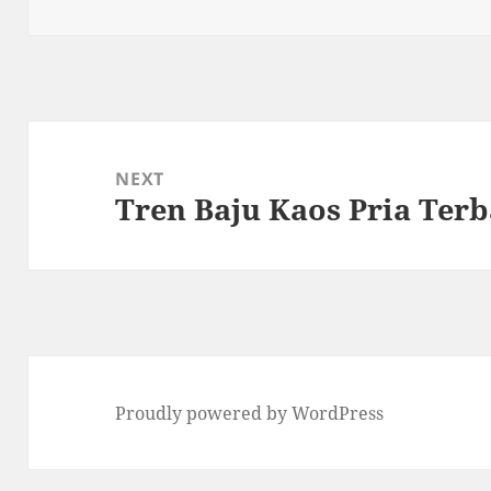
on
Post
navigation
NEXT
Tren Baju Kaos Pria Terb
Next
post:
Proudly powered by WordPress