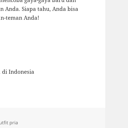
k mencoba gaya-gaya baru dan
 Anda. Siapa tahu, Anda bisa
man-teman Anda!
 di Indonesia
ags
utfit pria