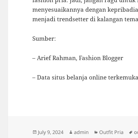
fashion pria. Jadi, jangan ragu untu
menyesuaikannya dengan kepribadian
menjadi trendsetter di kalangan te
Sumber:
– Arief Rahman, Fashion Blogger
– Data situs belanja online terkemuka
Posted
Author
Categories
T
July 9, 2024
admin
Outfit Pria
o