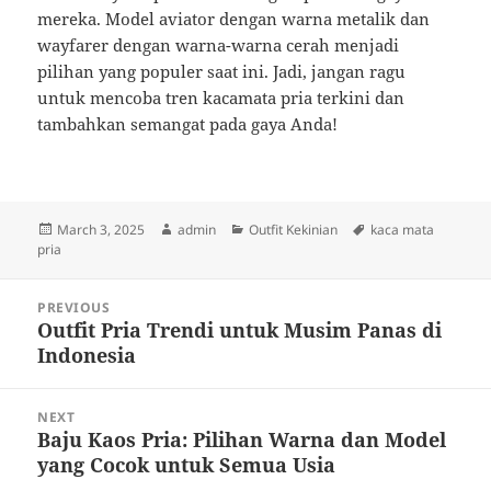
mereka. Model aviator dengan warna metalik dan
wayfarer dengan warna-warna cerah menjadi
pilihan yang populer saat ini. Jadi, jangan ragu
untuk mencoba tren kacamata pria terkini dan
tambahkan semangat pada gaya Anda!
Posted
Author
Categories
Tags
March 3, 2025
admin
Outfit Kekinian
kaca mata
on
pria
Post
PREVIOUS
navigation
Outfit Pria Trendi untuk Musim Panas di
Previous
Indonesia
post:
NEXT
Baju Kaos Pria: Pilihan Warna dan Model
Next
yang Cocok untuk Semua Usia
post: