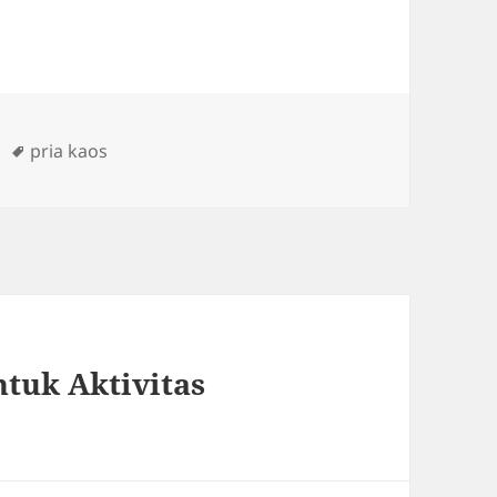
Tags
pria kaos
ntuk Aktivitas