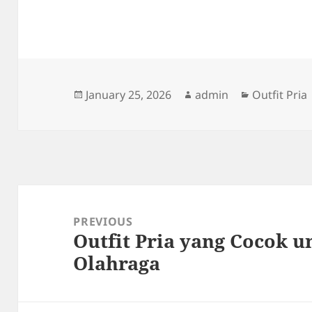
Posted
Author
Categories
January 25, 2026
admin
Outfit Pria
on
Post
navigation
PREVIOUS
Outfit Pria yang Cocok u
Previous
Olahraga
post: