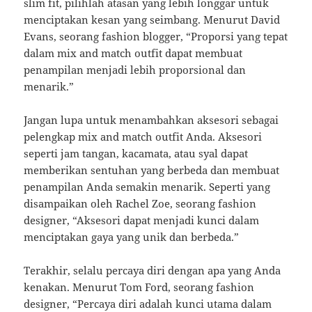
slim fit, pilihlah atasan yang lebih longgar untuk
menciptakan kesan yang seimbang. Menurut David
Evans, seorang fashion blogger, “Proporsi yang tepat
dalam mix and match outfit dapat membuat
penampilan menjadi lebih proporsional dan
menarik.”
Jangan lupa untuk menambahkan aksesori sebagai
pelengkap mix and match outfit Anda. Aksesori
seperti jam tangan, kacamata, atau syal dapat
memberikan sentuhan yang berbeda dan membuat
penampilan Anda semakin menarik. Seperti yang
disampaikan oleh Rachel Zoe, seorang fashion
designer, “Aksesori dapat menjadi kunci dalam
menciptakan gaya yang unik dan berbeda.”
Terakhir, selalu percaya diri dengan apa yang Anda
kenakan. Menurut Tom Ford, seorang fashion
designer, “Percaya diri adalah kunci utama dalam