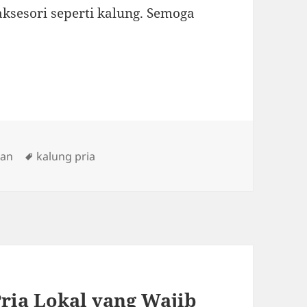
ksesori seperti kalung. Semoga
Tags
ian
kalung pria
Pria Lokal yang Wajib