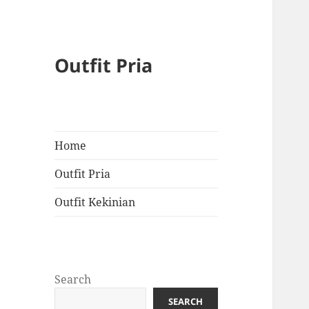
Outfit Pria
Home
Outfit Pria
Outfit Kekinian
Search
SEARCH