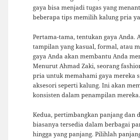
gaya bisa menjadi tugas yang menanta
beberapa tips memilih kalung pria y
Pertama-tama, tentukan gaya Anda. 
tampilan yang kasual, formal, atau 
gaya Anda akan membantu Anda memi
Menurut Ahmad Zaki, seorang fashion 
pria untuk memahami gaya mereka s
aksesori seperti kalung. Ini akan me
konsisten dalam penampilan mereka
Kedua, pertimbangkan panjang dan de
biasanya tersedia dalam berbagai pa
hingga yang panjang. Pilihlah panja