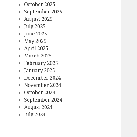
October 2025
September 2025
August 2025
July 2025
June 2025
May 2025
April 2025
March 2025
February 2025
January 2025
December 2024
November 2024
October 2024
September 2024
August 2024
July 2024