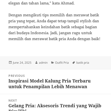
elegan dan tahan lama,” kata Ahmad.
Dengan mengikuti tips memilih dan merawat batik
pria yang tepat, Anda dapat tetap tampil stylish dan
mempertahankan keindahan batik sebagai bagian
dari budaya Indonesia. Jadi, jangan ragu untuk
memilih dan merawat batik pria Anda dengan baik!
Posted
Author
Categories
Tags
June 24, 2025
admin
Outfit Pria
batik pria
on
Post
PREVIOUS
navigation
Inspirasi Model Kalung Pria Terbaru
Previous
untuk Penampilan Lebih Menawan
post:
NEXT
Gelang Pria: Aksesoris Trendi yang Wajib
Next