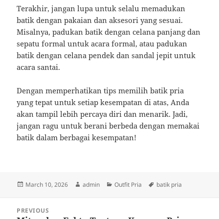
Terakhir, jangan lupa untuk selalu memadukan
batik dengan pakaian dan aksesori yang sesuai.
Misalnya, padukan batik dengan celana panjang dan
sepatu formal untuk acara formal, atau padukan
batik dengan celana pendek dan sandal jepit untuk
acara santai.
Dengan memperhatikan tips memilih batik pria
yang tepat untuk setiap kesempatan di atas, Anda
akan tampil lebih percaya diri dan menarik. Jadi,
jangan ragu untuk berani berbeda dengan memakai
batik dalam berbagai kesempatan!
Posted
Author
Categories
Tags
March 10, 2026
admin
Outfit Pria
batik pria
on
Post
PREVIOUS
navigation