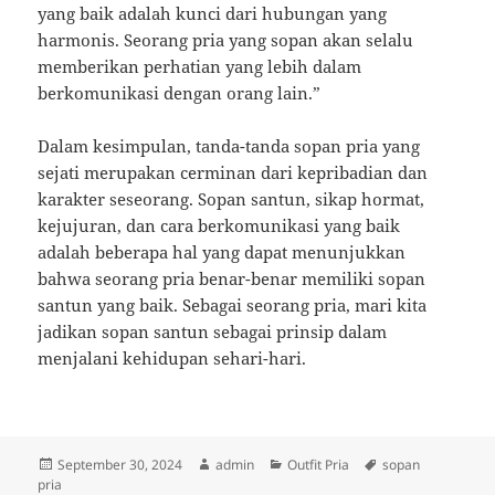
yang baik adalah kunci dari hubungan yang
harmonis. Seorang pria yang sopan akan selalu
memberikan perhatian yang lebih dalam
berkomunikasi dengan orang lain.”
Dalam kesimpulan, tanda-tanda sopan pria yang
sejati merupakan cerminan dari kepribadian dan
karakter seseorang. Sopan santun, sikap hormat,
kejujuran, dan cara berkomunikasi yang baik
adalah beberapa hal yang dapat menunjukkan
bahwa seorang pria benar-benar memiliki sopan
santun yang baik. Sebagai seorang pria, mari kita
jadikan sopan santun sebagai prinsip dalam
menjalani kehidupan sehari-hari.
Posted
Author
Categories
Tags
September 30, 2024
admin
Outfit Pria
sopan
on
pria