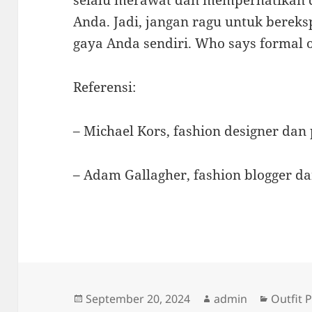
selalu merawat dan memperhatikan det
Anda. Jadi, jangan ragu untuk berek
gaya Anda sendiri. Who says formal o
Referensi:
– Michael Kors, fashion designer dan
– Adam Gallagher, fashion blogger da
Posted
Author
Categor
September 20, 2024
admin
Outfit P