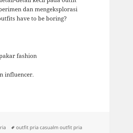
ail-detail kecil pada outfit
sperimen dan mengeksplorasi
utfits have to be boring?
 pakar fashion
n influencer.
ies
Tags
ria
outfit pria casualm outfit pria