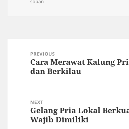
on
sopan
Post
navigation
PREVIOUS
Cara Merawat Kalung Pri
Previous
dan Berkilau
post:
NEXT
Gelang Pria Lokal Berkua
Next
Wajib Dimiliki
post: