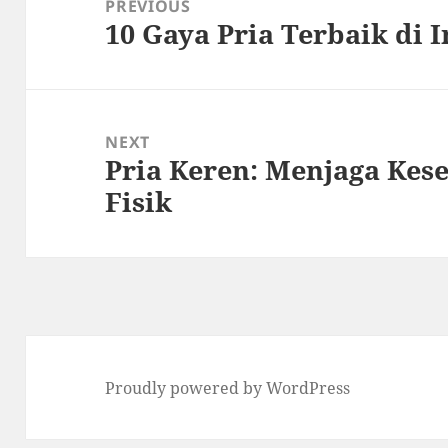
PREVIOUS
10 Gaya Pria Terbaik di 
Previous
post:
NEXT
Pria Keren: Menjaga Kes
Next
Fisik
post:
Proudly powered by WordPress