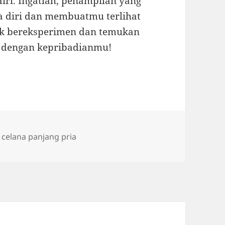
iri. Ingatlah, penampilan yang
a diri dan membuatmu terlihat
tuk bereksperimen dan temukan
i dengan kepribadianmu!
Tags
celana panjang pria