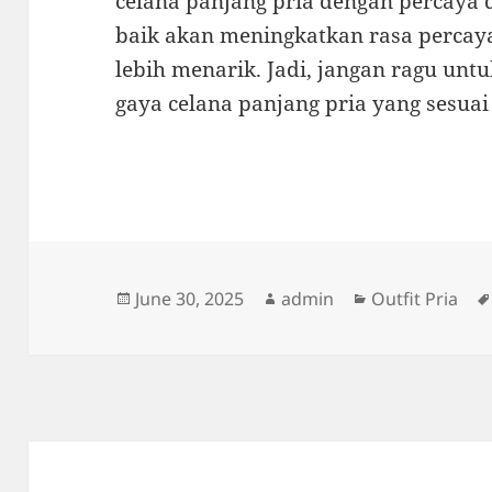
celana panjang pria dengan percaya d
baik akan meningkatkan rasa percay
lebih menarik. Jadi, jangan ragu un
gaya celana panjang pria yang sesua
Posted
Author
Categories
June 30, 2025
admin
Outfit Pria
on
Post
navigation