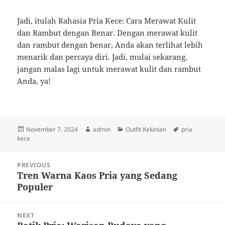
Jadi, itulah Rahasia Pria Kece: Cara Merawat Kulit
dan Rambut dengan Benar. Dengan merawat kulit
dan rambut dengan benar, Anda akan terlihat lebih
menarik dan percaya diri. Jadi, mulai sekarang,
jangan malas lagi untuk merawat kulit dan rambut
Anda, ya!
Posted
Author
Categories
Tags
November 7, 2024
admin
Outfit Kekinian
pria
on
kece
Post
PREVIOUS
navigation
Tren Warna Kaos Pria yang Sedang
Previous
Populer
post:
NEXT