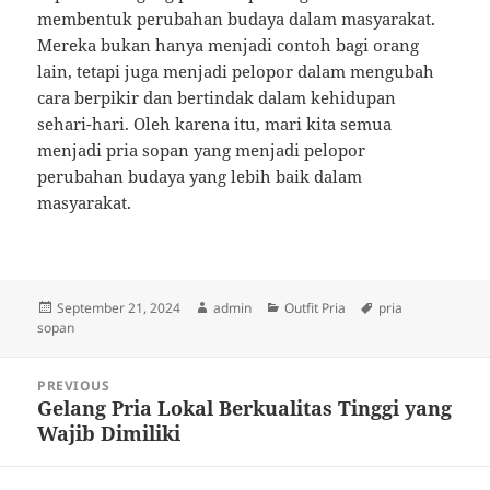
membentuk perubahan budaya dalam masyarakat.
Mereka bukan hanya menjadi contoh bagi orang
lain, tetapi juga menjadi pelopor dalam mengubah
cara berpikir dan bertindak dalam kehidupan
sehari-hari. Oleh karena itu, mari kita semua
menjadi pria sopan yang menjadi pelopor
perubahan budaya yang lebih baik dalam
masyarakat.
Posted
Author
Categories
Tags
September 21, 2024
admin
Outfit Pria
pria
on
sopan
Post
PREVIOUS
navigation
Gelang Pria Lokal Berkualitas Tinggi yang
Previous
Wajib Dimiliki
post: