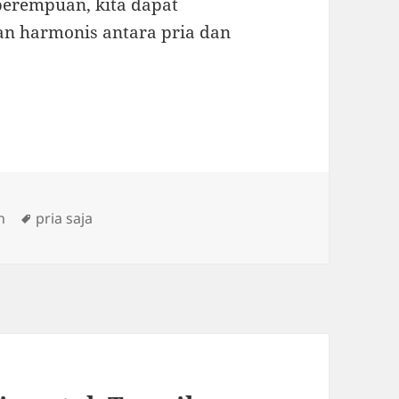
erempuan, kita dapat
n harmonis antara pria dan
Tags
n
pria saja