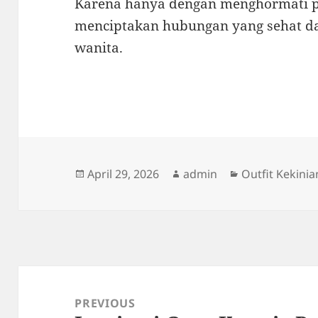
Karena hanya dengan menghormati p
menciptakan hubungan yang sehat da
wanita.
Posted
Author
Categories
April 29, 2026
admin
Outfit Kekinia
on
Post
navigation
PREVIOUS