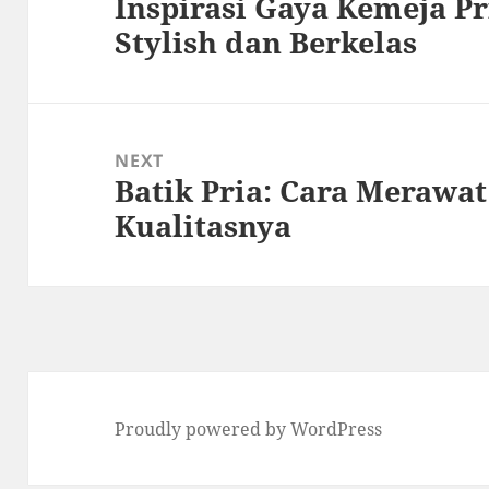
Inspirasi Gaya Kemeja P
Previous
Stylish dan Berkelas
post:
NEXT
Batik Pria: Cara Merawa
Next
Kualitasnya
post:
Proudly powered by WordPress