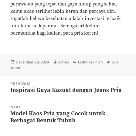
perawatan yang tepat dan gaya hidup yang sehat,
kamu akan terlihat lebih keren dan percaya diri.
Ingatlah bahwa kesehatan adalah investasi terbaik
untuk masa depanmu. Semoga artikel ini
bermanfaat bagi kalian, para pria keren!
Posted
Author
Categories
Tags
December 29, 2024
admin
Outfit Kekinian
pria
on
keren
Post
PREVIOUS
navigation
Inspirasi Gaya Kasual dengan Jeans Pria
Previous
post:
NEXT
Model Kaos Pria yang Cocok untuk
Next
Berbagai Bentuk Tubuh
post: