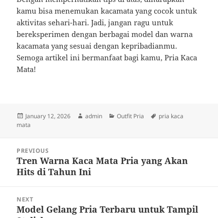
kamu bisa menemukan kacamata yang cocok untuk
aktivitas sehari-hari. Jadi, jangan ragu untuk
bereksperimen dengan berbagai model dan warna
kacamata yang sesuai dengan kepribadianmu.
Semoga artikel ini bermanfaat bagi kamu, Pria Kaca
Mata!
Posted
Author
Categories
Tags
January 12, 2026
admin
Outfit Pria
pria kaca
on
mata
Post
PREVIOUS
navigation
Tren Warna Kaca Mata Pria yang Akan
Previous
Hits di Tahun Ini
post:
NEXT
Model Gelang Pria Terbaru untuk Tampil
Next