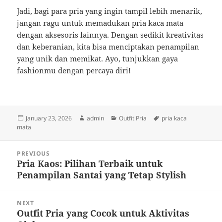
Jadi, bagi para pria yang ingin tampil lebih menarik,
jangan ragu untuk memadukan pria kaca mata
dengan aksesoris lainnya. Dengan sedikit kreativitas
dan keberanian, kita bisa menciptakan penampilan
yang unik dan memikat. Ayo, tunjukkan gaya
fashionmu dengan percaya diri!
Posted
Author
Categories
Tags
January 23, 2026
admin
Outfit Pria
pria kaca
on
mata
Post
PREVIOUS
navigation
Pria Kaos: Pilihan Terbaik untuk
Previous
Penampilan Santai yang Tetap Stylish
post:
NEXT
Outfit Pria yang Cocok untuk Aktivitas
Next