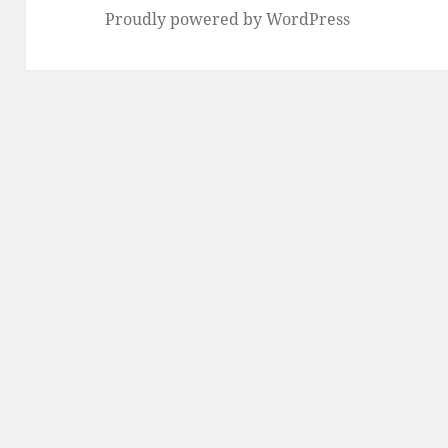
Proudly powered by WordPress