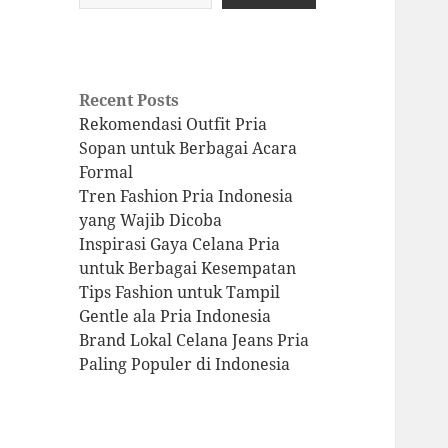
Recent Posts
Rekomendasi Outfit Pria
Sopan untuk Berbagai Acara
Formal
Tren Fashion Pria Indonesia
yang Wajib Dicoba
Inspirasi Gaya Celana Pria
untuk Berbagai Kesempatan
Tips Fashion untuk Tampil
Gentle ala Pria Indonesia
Brand Lokal Celana Jeans Pria
Paling Populer di Indonesia