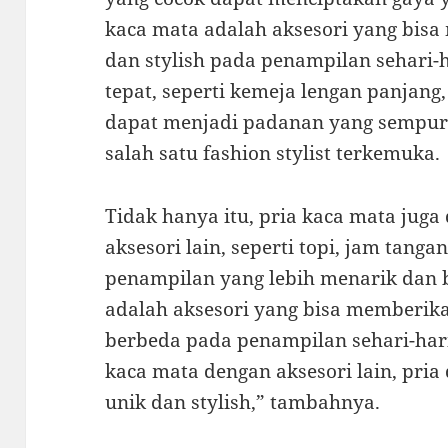
kaca mata adalah aksesori yang bi
dan stylish pada penampilan sehari-
tepat, seperti kemeja lengan panjang,
dapat menjadi padanan yang sempurn
salah satu fashion stylist terkemuka.
Tidak hanya itu, pria kaca mata jug
aksesori lain, seperti topi, jam tang
penampilan yang lebih menarik dan b
adalah aksesori yang bisa memberik
berbeda pada penampilan sehari-ha
kaca mata dengan aksesori lain, pri
unik dan stylish,” tambahnya.