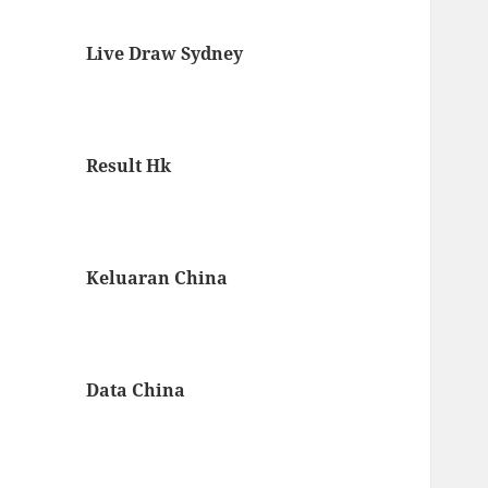
Live Draw Sydney
Result Hk
Keluaran China
Data China