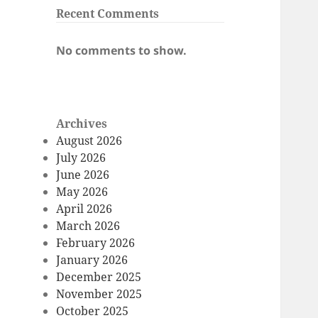
Recent Comments
No comments to show.
Archives
August 2026
July 2026
June 2026
May 2026
April 2026
March 2026
February 2026
January 2026
December 2025
November 2025
October 2025