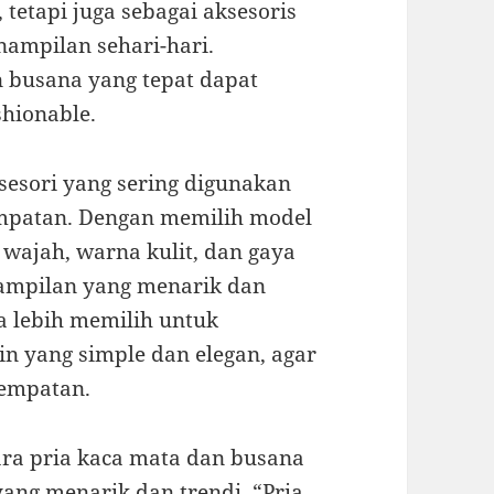
 tetapi juga sebagai aksesoris
ampilan sehari-hari.
 busana yang tepat dapat
hionable.
sesori yang sering digunakan
empatan. Dengan memilih model
wajah, warna kulit, dan gaya
nampilan yang menarik dan
ta lebih memilih untuk
 yang simple dan elegan, agar
sempatan.
ara pria kaca mata dan busana
ang menarik dan trendi. “Pria