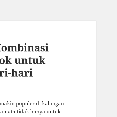
Kombinasi
cok untuk
i-hari
emakin populer di kalangan
amata tidak hanya untuk