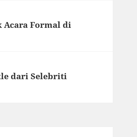
k Acara Formal di
le dari Selebriti