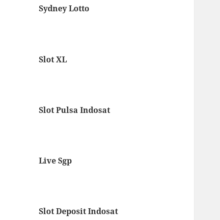
Sydney Lotto
Slot XL
Slot Pulsa Indosat
Live Sgp
Slot Deposit Indosat