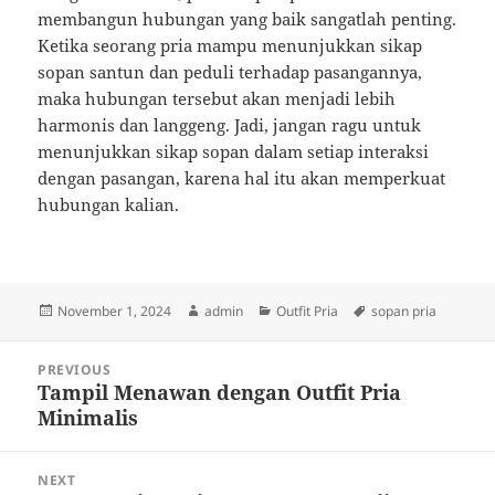
membangun hubungan yang baik sangatlah penting.
Ketika seorang pria mampu menunjukkan sikap
sopan santun dan peduli terhadap pasangannya,
maka hubungan tersebut akan menjadi lebih
harmonis dan langgeng. Jadi, jangan ragu untuk
menunjukkan sikap sopan dalam setiap interaksi
dengan pasangan, karena hal itu akan memperkuat
hubungan kalian.
Posted
Author
Categories
Tags
November 1, 2024
admin
Outfit Pria
sopan pria
on
Post
PREVIOUS
navigation
Tampil Menawan dengan Outfit Pria
Previous
Minimalis
post:
NEXT