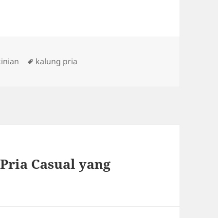
s
Tags
kinian
kalung pria
Pria Casual yang