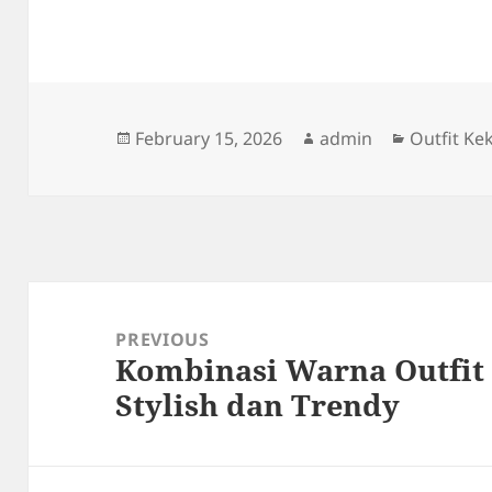
Posted
Author
Categorie
February 15, 2026
admin
Outfit Ke
on
Post
navigation
PREVIOUS
Kombinasi Warna Outfit 
Previous
Stylish dan Trendy
post: