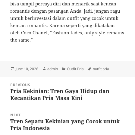
bisa tampil percaya diri dan menarik saat kencan
romantis dengan pasangan Anda. Jadi, jangan ragu
untuk berinvestasi dalam outfit yang cocok untuk
kencan romantis. Karena seperti yang dikatakan
oleh Coco Chanel, “Fashion fades, only style remains
the same.”
Posted
Author
Categories
Tags
June 10, 2026
admin
Outfit Pria
outfit pria
on
Post
PREVIOUS
navigation
Pria Kekinian: Tren Gaya Hidup dan
Previous
Kecantikan Pria Masa Kini
post:
NEXT
Tren Sepatu Kekinian yang Cocok untuk
Next
Pria Indonesia
post: