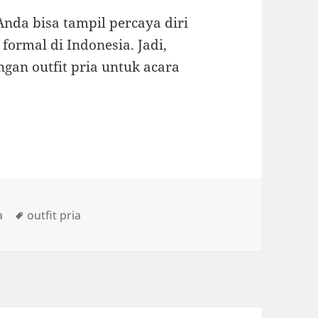
nda bisa tampil percaya diri
ormal di Indonesia. Jadi,
gan outfit pria untuk acara
s
Tags
a
outfit pria