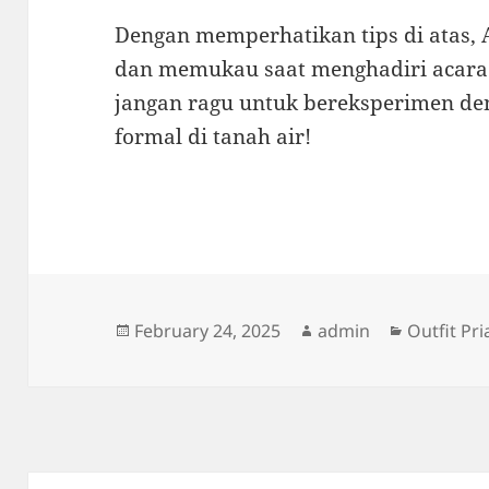
Dengan memperhatikan tips di atas, A
dan memukau saat menghadiri acara f
jangan ragu untuk bereksperimen den
formal di tanah air!
Posted
Author
Categorie
February 24, 2025
admin
Outfit Pri
on
Post