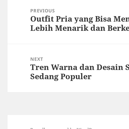
navigation
PREVIOUS
Outfit Pria yang Bisa M
Previous
Lebih Menarik dan Berke
post:
NEXT
Tren Warna dan Desain S
Next
Sedang Populer
post: