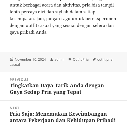
untuk berbagai acara dan aktivitas, pria bisa tampil
lebih percaya diri dan stylish dalam setiap
kesempatan. Jadi, jangan ragu untuk bereksperimen
dengan outfit casual yang sesuai dengan selera dan
gaya pribadi Anda.
Posted
Author
Categories
Tags
November 10, 2024
admin
Outfit Pria
outfit pria
on
casual
Post
PREVIOUS
navigation
Tingkatkan Daya Tarik Anda dengan
Previous
Gaya Sedap Pria yang Tepat
post:
NEXT
Pria Saja: Menemukan Keseimbangan
Next
antara Pekerjaan dan Kehidupan Pribadi
post: