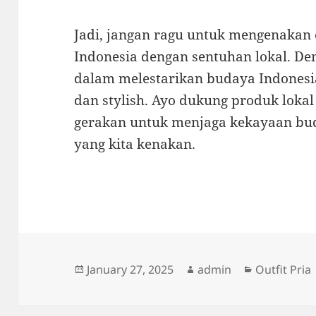
Jadi, jangan ragu untuk mengenakan 
Indonesia dengan sentuhan lokal. Deng
dalam melestarikan budaya Indonesia
dan stylish. Ayo dukung produk lokal
gerakan untuk menjaga kekayaan bud
yang kita kenakan.
Posted
Author
Categories
January 27, 2025
admin
Outfit Pria
on