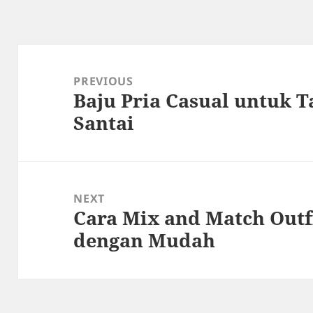
Post
navigation
PREVIOUS
Baju Pria Casual untuk T
Previous
Santai
post:
NEXT
Cara Mix and Match Outfi
Next
dengan Mudah
post: