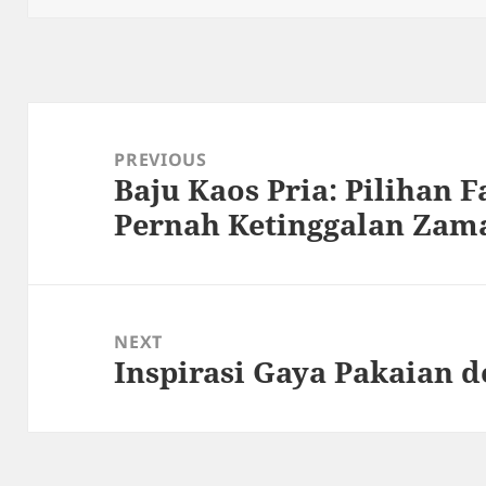
Post
navigation
PREVIOUS
Baju Kaos Pria: Pilihan 
Previous
Pernah Ketinggalan Zam
post:
NEXT
Inspirasi Gaya Pakaian 
Next
post: