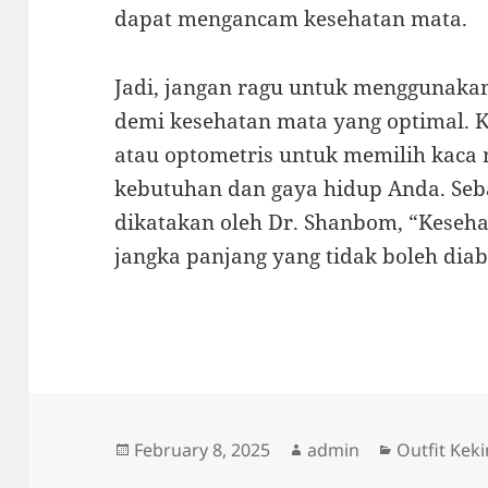
dapat mengancam kesehatan mata.
Jadi, jangan ragu untuk menggunakan
demi kesehatan mata yang optimal. K
atau optometris untuk memilih kaca
kebutuhan dan gaya hidup Anda. Seba
dikatakan oleh Dr. Shanbom, “Keseha
jangka panjang yang tidak boleh diab
Posted
Author
Categories
February 8, 2025
admin
Outfit Keki
on