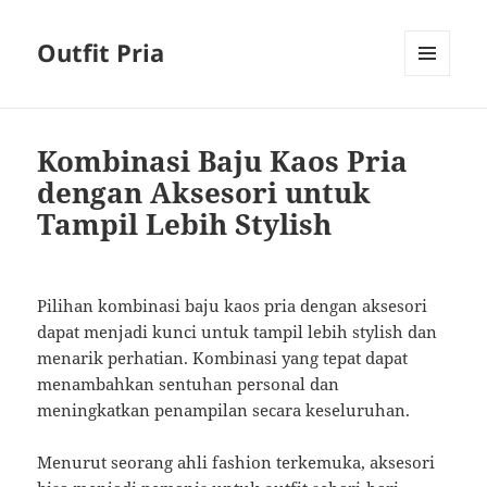
Outfit Pria
MENU
AND
WIDGETS
Kombinasi Baju Kaos Pria
dengan Aksesori untuk
Tampil Lebih Stylish
Pilihan kombinasi baju kaos pria dengan aksesori
dapat menjadi kunci untuk tampil lebih stylish dan
menarik perhatian. Kombinasi yang tepat dapat
menambahkan sentuhan personal dan
meningkatkan penampilan secara keseluruhan.
Menurut seorang ahli fashion terkemuka, aksesori