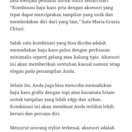
bisa menjadi pemanis untuk outfit sehari-hari.
“Kombinasi baju kaos pria dengan aksesori yang
tepat dapat menciptakan tampilan yang unik dan
membedakan diri dari yang lain,” kata Maria Grazia
Chiuri.
Salah satu kombinasi yang bisa dicoba adalah
memadukan baju kaos polos dengan perhiasan
minimalis seperti gelang atau kalung tipis. Aksesori
ini akan memberikan sentuhan kasual namun tetap
elegan pada penampilan Anda.
Selain itu, Anda juga bisa mencoba memadukan
baju kaos grafis dengan topi atau kacamata hitam
untuk tampilan yang lebih edgy dan urban.
Kombinasi ini akan membuat Anda terlihat lebih
berani dan percaya diri.
Menurut seorang stylist terkenal, aksesori adalah