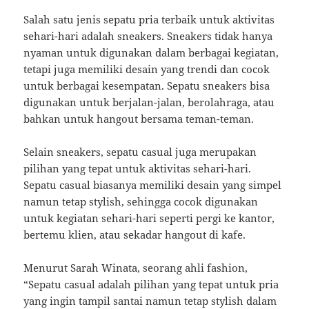
Salah satu jenis sepatu pria terbaik untuk aktivitas
sehari-hari adalah sneakers. Sneakers tidak hanya
nyaman untuk digunakan dalam berbagai kegiatan,
tetapi juga memiliki desain yang trendi dan cocok
untuk berbagai kesempatan. Sepatu sneakers bisa
digunakan untuk berjalan-jalan, berolahraga, atau
bahkan untuk hangout bersama teman-teman.
Selain sneakers, sepatu casual juga merupakan
pilihan yang tepat untuk aktivitas sehari-hari.
Sepatu casual biasanya memiliki desain yang simpel
namun tetap stylish, sehingga cocok digunakan
untuk kegiatan sehari-hari seperti pergi ke kantor,
bertemu klien, atau sekadar hangout di kafe.
Menurut Sarah Winata, seorang ahli fashion,
“Sepatu casual adalah pilihan yang tepat untuk pria
yang ingin tampil santai namun tetap stylish dalam