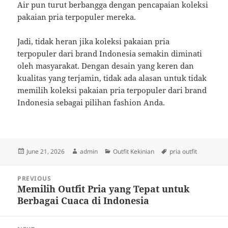
Air pun turut berbangga dengan pencapaian koleksi
pakaian pria terpopuler mereka.
Jadi, tidak heran jika koleksi pakaian pria
terpopuler dari brand Indonesia semakin diminati
oleh masyarakat. Dengan desain yang keren dan
kualitas yang terjamin, tidak ada alasan untuk tidak
memilih koleksi pakaian pria terpopuler dari brand
Indonesia sebagai pilihan fashion Anda.
Posted
Author
Categories
Tags
June 21, 2026
admin
Outfit Kekinian
pria outfit
on
Post
PREVIOUS
navigation
Memilih Outfit Pria yang Tepat untuk
Previous
Berbagai Cuaca di Indonesia
post: