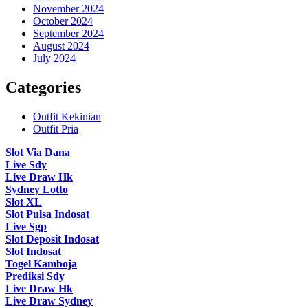
November 2024
October 2024
September 2024
August 2024
July 2024
Categories
Outfit Kekinian
Outfit Pria
Slot Via Dana
Live Sdy
Live Draw Hk
Sydney Lotto
Slot XL
Slot Pulsa Indosat
Live Sgp
Slot Deposit Indosat
Slot Indosat
Togel Kamboja
Prediksi Sdy
Live Draw Hk
Live Draw Sydney