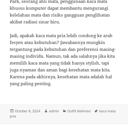
Park, seorang ahli mata, penggunaan kaca mata
khusus komputer dapat membantu mengurangi
kelelahan mata dan risiko gangguan penglihatan
akibat radiasi sinar biru.
Jadi, apakah kaca mata pria lebih condong ke arah
fesyen atau kebutuhan? Jawabannya mungkin
tergantung pada kebutuhan dan preferensi masing-
masing individu. Namun, tak ada salahnya jika kita
memilih kaca mata yang tidak hanya stylish, tapi
juga nyaman dan aman bagi kesehatan mata kita.
Karena pada akhirnya, kesehatan mata adalah hal
yang paling penting.
Posted
Author
Categories
Tags
October 8, 2024
admin
Outfit Kekinian
kaca mata
on
pria
Post