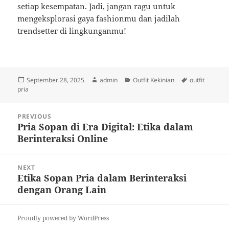
setiap kesempatan. Jadi, jangan ragu untuk
mengeksplorasi gaya fashionmu dan jadilah
trendsetter di lingkunganmu!
Posted
Author
Categories
Tags
September 28, 2025
admin
Outfit Kekinian
outfit
on
pria
Post
PREVIOUS
navigation
Pria Sopan di Era Digital: Etika dalam
Previous
Berinteraksi Online
post:
NEXT
Etika Sopan Pria dalam Berinteraksi
Next
dengan Orang Lain
post:
Proudly powered by WordPress