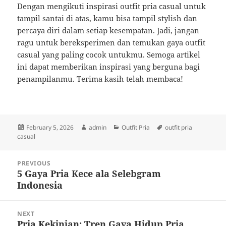
Dengan mengikuti inspirasi outfit pria casual untuk
tampil santai di atas, kamu bisa tampil stylish dan
percaya diri dalam setiap kesempatan. Jadi, jangan
ragu untuk bereksperimen dan temukan gaya outfit
casual yang paling cocok untukmu. Semoga artikel
ini dapat memberikan inspirasi yang berguna bagi
penampilanmu. Terima kasih telah membaca!
Posted
Author
Categories
Tags
February 5, 2026
admin
Outfit Pria
outfit pria
on
casual
Post
PREVIOUS
navigation
5 Gaya Pria Kece ala Selebgram
Previous
Indonesia
post:
NEXT
Pria Kekinian: Tren Gaya Hidup Pria
Next