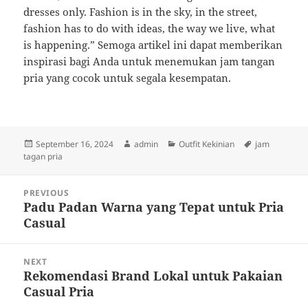
dresses only. Fashion is in the sky, in the street,
fashion has to do with ideas, the way we live, what
is happening.” Semoga artikel ini dapat memberikan
inspirasi bagi Anda untuk menemukan jam tangan
pria yang cocok untuk segala kesempatan.
Posted
Author
Categories
Tags
September 16, 2024
admin
Outfit Kekinian
jam
on
tagan pria
Post
PREVIOUS
navigation
Padu Padan Warna yang Tepat untuk Pria
Previous
Casual
post:
NEXT
Rekomendasi Brand Lokal untuk Pakaian
Next
Casual Pria
post: