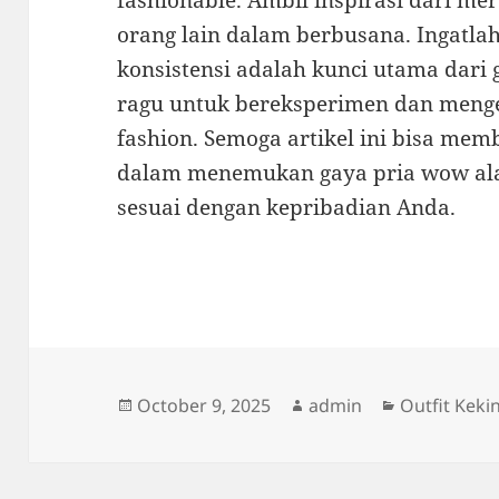
fashionable. Ambil inspirasi dari me
orang lain dalam berbusana. Ingatlah
konsistensi adalah kunci utama dari 
ragu untuk bereksperimen dan menge
fashion. Semoga artikel ini bisa mem
dalam menemukan gaya pria wow ala
sesuai dengan kepribadian Anda.
Posted
Author
Categories
October 9, 2025
admin
Outfit Keki
on