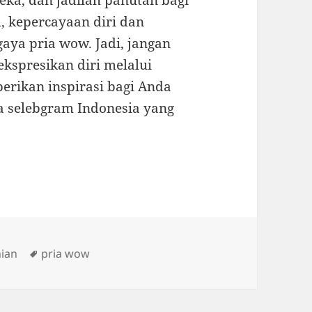
reka, dan jadilah panutan bagi
, kepercayaan diri dan
gaya pria wow. Jadi, jangan
kspresikan diri melalui
berikan inspirasi bagi Anda
 selebgram Indonesia yang
Tags
nian
pria wow