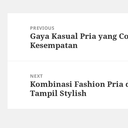
Post
navigation
PREVIOUS
Gaya Kasual Pria yang C
Previous
Kesempatan
post:
NEXT
Kombinasi Fashion Pria 
Next
Tampil Stylish
post: