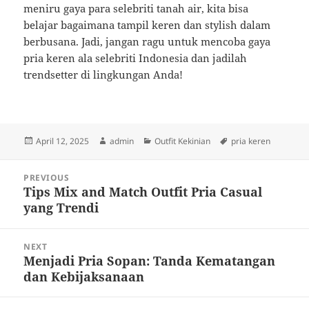
meniru gaya para selebriti tanah air, kita bisa
belajar bagaimana tampil keren dan stylish dalam
berbusana. Jadi, jangan ragu untuk mencoba gaya
pria keren ala selebriti Indonesia dan jadilah
trendsetter di lingkungan Anda!
Posted
Author
Categories
Tags
April 12, 2025
admin
Outfit Kekinian
pria keren
on
Post
PREVIOUS
navigation
Tips Mix and Match Outfit Pria Casual
Previous
yang Trendi
post:
NEXT
Menjadi Pria Sopan: Tanda Kematangan
Next
dan Kebijaksanaan
post: