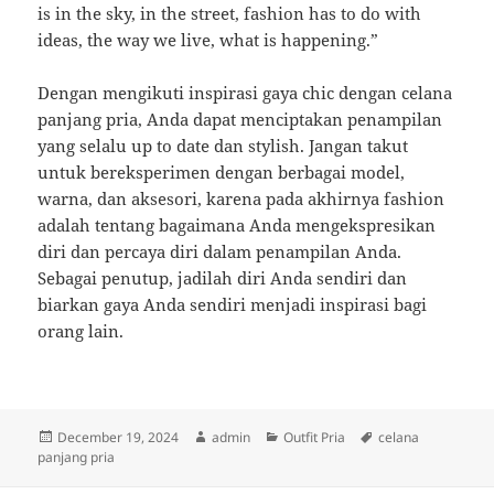
is in the sky, in the street, fashion has to do with
ideas, the way we live, what is happening.”
Dengan mengikuti inspirasi gaya chic dengan celana
panjang pria, Anda dapat menciptakan penampilan
yang selalu up to date dan stylish. Jangan takut
untuk bereksperimen dengan berbagai model,
warna, dan aksesori, karena pada akhirnya fashion
adalah tentang bagaimana Anda mengekspresikan
diri dan percaya diri dalam penampilan Anda.
Sebagai penutup, jadilah diri Anda sendiri dan
biarkan gaya Anda sendiri menjadi inspirasi bagi
orang lain.
Posted
Author
Categories
Tags
December 19, 2024
admin
Outfit Pria
celana
on
panjang pria