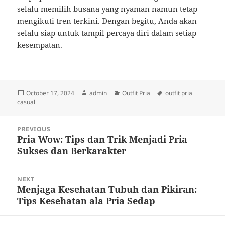
selalu memilih busana yang nyaman namun tetap
mengikuti tren terkini. Dengan begitu, Anda akan
selalu siap untuk tampil percaya diri dalam setiap
kesempatan.
Posted
Author
Categories
Tags
October 17, 2024
admin
Outfit Pria
outfit pria
on
casual
Post
PREVIOUS
navigation
Pria Wow: Tips dan Trik Menjadi Pria
Previous
Sukses dan Berkarakter
post:
NEXT
Menjaga Kesehatan Tubuh dan Pikiran:
Next
Tips Kesehatan ala Pria Sedap
post: