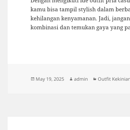
Dengan mengikuti ide outfit pria casu
kamu bisa tampil stylish dalam berb
kehilangan kenyamanan. Jadi, janga
kombinasi dan temukan gaya yang pa
Posted
Author
Categories
May 19, 2025
admin
Outfit Kekinia
on
Post
navigation