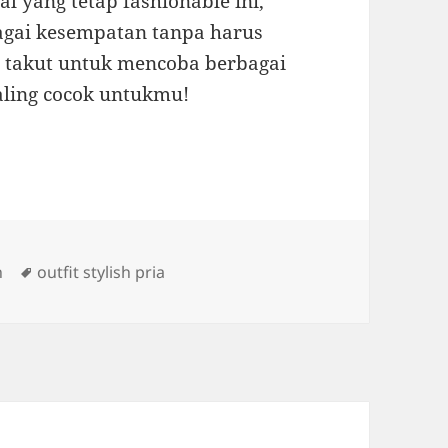
al yang tetap fashionable ini,
agai kesempatan tanpa harus
n takut untuk mencoba berbagai
ling cocok untukmu!
Tags
n
outfit stylish pria