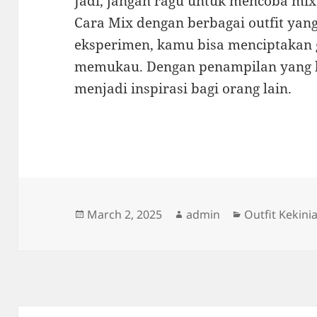
Jadi, jangan ragu untuk mencoba mix
Cara Mix dengan berbagai outfit yang
eksperimen, kamu bisa menciptakan
memukau. Dengan penampilan yang b
menjadi inspirasi bagi orang lain.
Posted
Author
Categories
March 2, 2025
admin
Outfit Kekini
on
Post