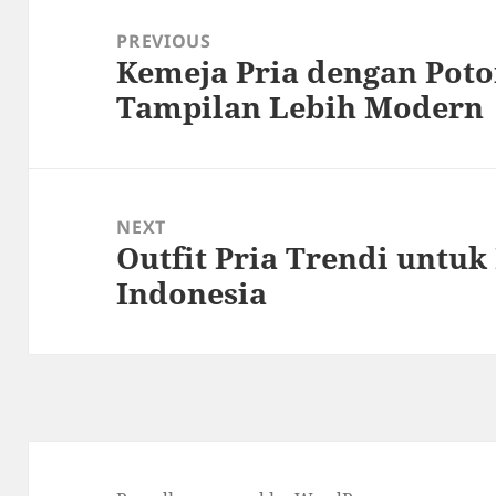
navigation
PREVIOUS
Kemeja Pria dengan Pot
Previous
Tampilan Lebih Modern
post:
NEXT
Outfit Pria Trendi untu
Next
Indonesia
post: