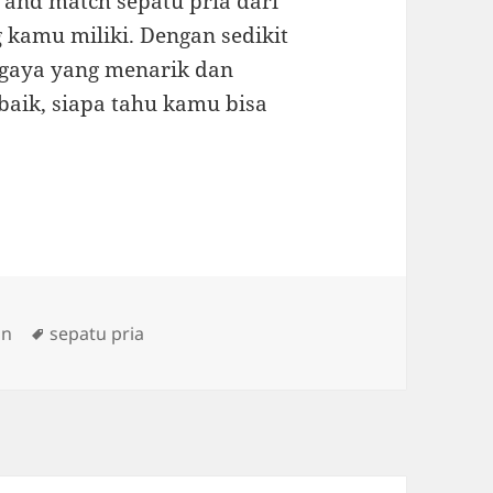
 and match sepatu pria dari
 kamu miliki. Dengan sedikit
 gaya yang menarik dan
aik, siapa tahu kamu bisa
Tags
an
sepatu pria